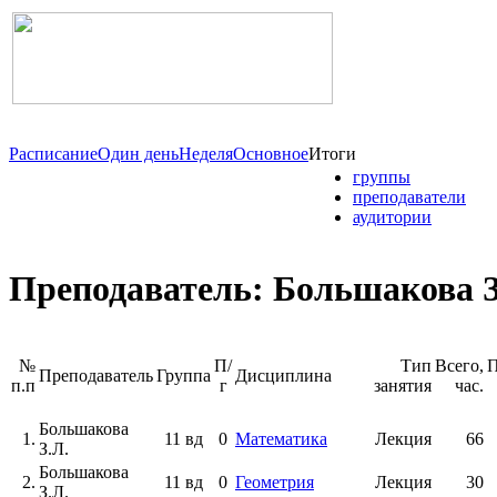
Расписание
Один день
Неделя
Основное
Итоги
группы
преподаватели
аудитории
Преподаватель: Большакова З
№
П/
Тип
Всего,
П
Преподаватель
Группа
Дисциплина
п.п
г
занятия
час.
Большакова
1.
11 вд
0
Математика
Лекция
66
З.Л.
Большакова
2.
11 вд
0
Геометрия
Лекция
30
З.Л.