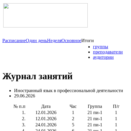
Расписание
Один день
Неделя
Основное
Итоги
группы
преподаватели
аудитории
Журнал занятий
Иностранный язык в профессиональной деятельности
29.06.2026
№ п.п
Дата
Час
Группа
П/г
1.
12.01.2026
1
21 пи-1
1
2.
12.01.2026
2
21 пи-1
1
3.
24.01.2026
5
21 пи-1
1
4.
24.01.2026
6
21 пи-1
1