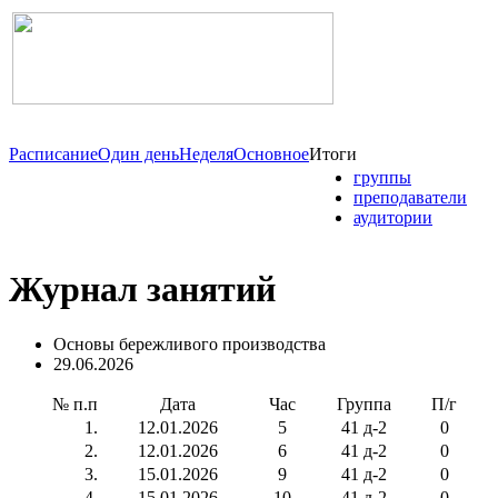
Расписание
Один день
Неделя
Основное
Итоги
группы
преподаватели
аудитории
Журнал занятий
Основы бережливого производства
29.06.2026
№ п.п
Дата
Час
Группа
П/г
1.
12.01.2026
5
41 д-2
0
2.
12.01.2026
6
41 д-2
0
3.
15.01.2026
9
41 д-2
0
4.
15.01.2026
10
41 д-2
0