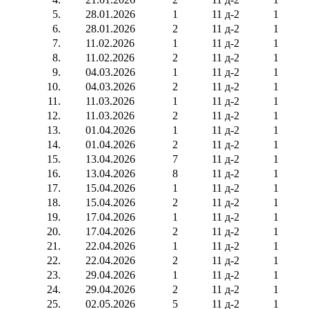
5.
28.01.2026
1
11 д-2
1
6.
28.01.2026
2
11 д-2
1
7.
11.02.2026
1
11 д-2
1
8.
11.02.2026
2
11 д-2
1
9.
04.03.2026
1
11 д-2
1
10.
04.03.2026
2
11 д-2
1
11.
11.03.2026
1
11 д-2
1
12.
11.03.2026
2
11 д-2
1
13.
01.04.2026
1
11 д-2
1
14.
01.04.2026
2
11 д-2
1
15.
13.04.2026
7
11 д-2
1
16.
13.04.2026
8
11 д-2
1
17.
15.04.2026
1
11 д-2
1
18.
15.04.2026
2
11 д-2
1
19.
17.04.2026
1
11 д-2
1
20.
17.04.2026
2
11 д-2
1
21.
22.04.2026
1
11 д-2
1
22.
22.04.2026
2
11 д-2
1
23.
29.04.2026
1
11 д-2
1
24.
29.04.2026
2
11 д-2
1
25.
02.05.2026
5
11 д-2
1