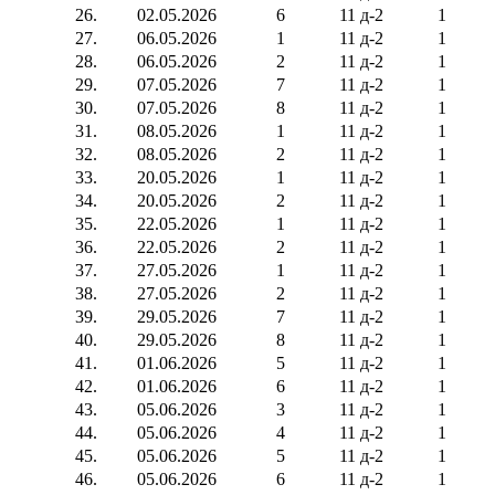
26.
02.05.2026
6
11 д-2
1
27.
06.05.2026
1
11 д-2
1
28.
06.05.2026
2
11 д-2
1
29.
07.05.2026
7
11 д-2
1
30.
07.05.2026
8
11 д-2
1
31.
08.05.2026
1
11 д-2
1
32.
08.05.2026
2
11 д-2
1
33.
20.05.2026
1
11 д-2
1
34.
20.05.2026
2
11 д-2
1
35.
22.05.2026
1
11 д-2
1
36.
22.05.2026
2
11 д-2
1
37.
27.05.2026
1
11 д-2
1
38.
27.05.2026
2
11 д-2
1
39.
29.05.2026
7
11 д-2
1
40.
29.05.2026
8
11 д-2
1
41.
01.06.2026
5
11 д-2
1
42.
01.06.2026
6
11 д-2
1
43.
05.06.2026
3
11 д-2
1
44.
05.06.2026
4
11 д-2
1
45.
05.06.2026
5
11 д-2
1
46.
05.06.2026
6
11 д-2
1