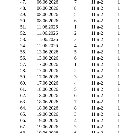
47.
06.06.2026
7
11 д-2
1
48.
06.06.2026
8
11 д-2
1
49.
08.06.2026
5
11 д-2
1
50.
08.06.2026
6
11 д-2
1
51.
11.06.2026
1
11 д-2
1
52.
11.06.2026
2
11 д-2
1
53.
11.06.2026
3
11 д-2
1
54.
11.06.2026
4
11 д-2
1
55.
13.06.2026
5
11 д-2
1
56.
13.06.2026
6
11 д-2
1
57.
17.06.2026
1
11 д-2
1
58.
17.06.2026
2
11 д-2
1
59.
17.06.2026
3
11 д-2
1
60.
17.06.2026
4
11 д-2
1
61.
18.06.2026
5
11 д-2
1
62.
18.06.2026
6
11 д-2
1
63.
18.06.2026
7
11 д-2
1
64.
18.06.2026
8
11 д-2
1
65.
19.06.2026
3
11 д-2
1
66.
19.06.2026
4
11 д-2
1
67.
19.06.2026
5
11 д-2
1
68.
19.06.2026
6
11 д-2
1