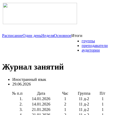
Расписание
Один день
Неделя
Основное
Итоги
группы
преподаватели
аудитории
Журнал занятий
Иностранный язык
29.06.2026
№ п.п
Дата
Час
Группа
П/г
1.
14.01.2026
1
11 д-2
1
2.
14.01.2026
2
11 д-2
1
3.
21.01.2026
1
11 д-2
1
4.
21.01.2026
2
11 д-2
1