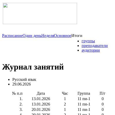
Расписание
Один день
Неделя
Основное
Итоги
группы
преподаватели
аудитории
Журнал занятий
Русский язык
29.06.2026
№ п.п
Дата
Час
Группа
П/г
1.
13.01.2026
1
11 пи-1
0
2.
13.01.2026
2
11 пи-1
0
3.
20.01.2026
1
11 пи-1
0
4.
20.01.2026
2
11 пи-1
0