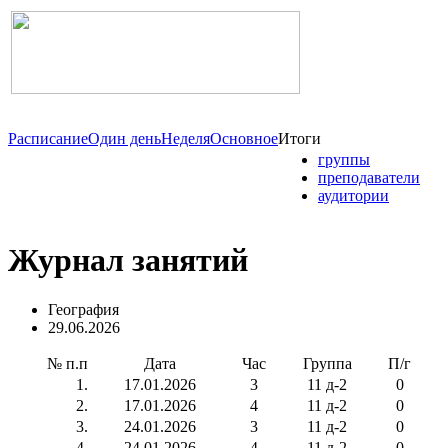
Расписание
Один день
Неделя
Основное
Итоги
группы
преподаватели
аудитории
Журнал занятий
География
29.06.2026
№ п.п
Дата
Час
Группа
П/г
1.
17.01.2026
3
11 д-2
0
2.
17.01.2026
4
11 д-2
0
3.
24.01.2026
3
11 д-2
0
4.
24.01.2026
4
11 д-2
0