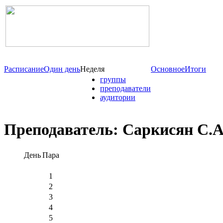
Расписание
Один день
Неделя
Основное
Итоги
группы
преподаватели
аудитории
Преподаватель: Саркисян С.А
День
Пара
1
2
3
4
5