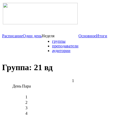
Расписание
Один день
Неделя
Основное
Итоги
группы
преподаватели
аудитории
Группа: 21 вд
1
День
Пара
1
2
3
4