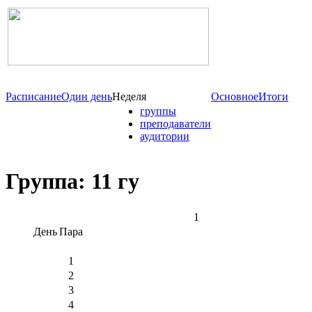
Расписание
Один день
Неделя
Основное
Итоги
группы
преподаватели
аудитории
Группа: 11 гу
1
День
Пара
1
2
3
4