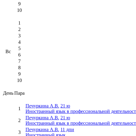
9
10
1
2
3
4
5
Вс
6
7
8
9
10
День
Пара
Печуркина А.В.
21 ю
1
Иностранный язык в профессиональной деятельнос
Печуркина А.В.
21 ю
2
Иностранный язык в профессиональной деятельнос
Печуркина А.В.
11 дпи
3
Иностранный язык