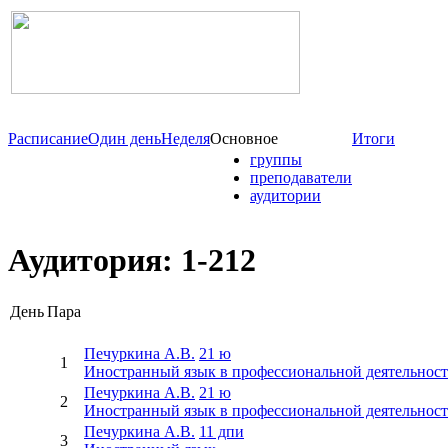
Расписание
Один день
Неделя
Основное
Итоги
группы
преподаватели
аудитории
Аудитория: 1-212
День
Пара
Печуркина А.В.
21 ю
1
Иностранный язык в профессиональной деятельнос
Печуркина А.В.
21 ю
2
Иностранный язык в профессиональной деятельнос
Печуркина А.В.
11 дпи
3