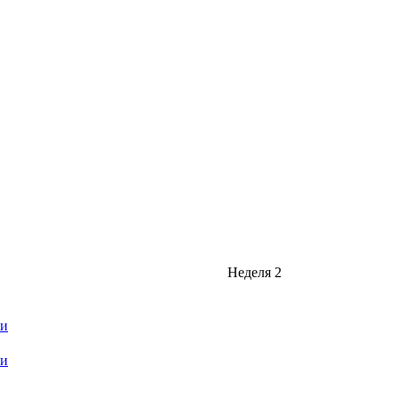
Неделя 2
ти
ти