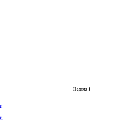
Неделя 1
ти
ти