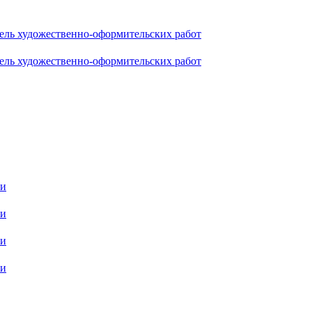
ель художественно-оформительских работ
ель художественно-оформительских работ
ти
ти
ти
ти