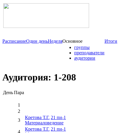
Расписание
Один день
Неделя
Основное
Итоги
группы
преподаватели
аудитории
Аудитория: 1-208
День
Пара
1
2
Кретова Т.Г.
21 пи-1
3
Материаловедение
Кретова Т.Г.
21 пи-1
4