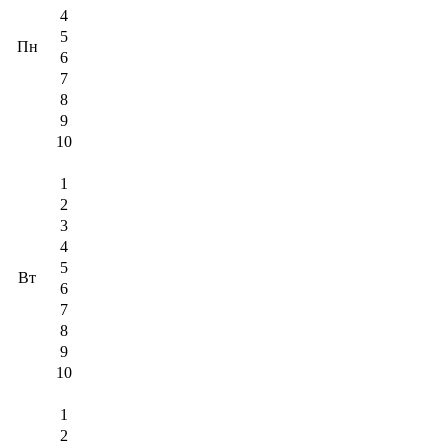
4
5
Пн
6
7
8
9
10
1
2
3
4
5
Вт
6
7
8
9
10
1
2